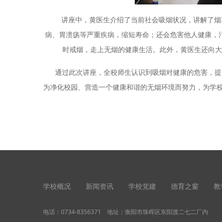
讲座中，黄医生介绍了当前社会吸烟状况，讲解了烟草
病、胃溃疡等严重疾病，缩短寿命；还会危害他人健康，
时戒烟，走上无烟的健康生活。此外，黄医生还向大
通过此次讲座，全校师生认识到吸烟对健康的危害，提高
为净化校园、营造一个健康和谐的无烟环境而努力，为学校
学校概况
新闻资讯
学校党建
德育之窗
教
电话：
0734-8356371
地址：衡阳市珠晖区东阳渡二七二厂内